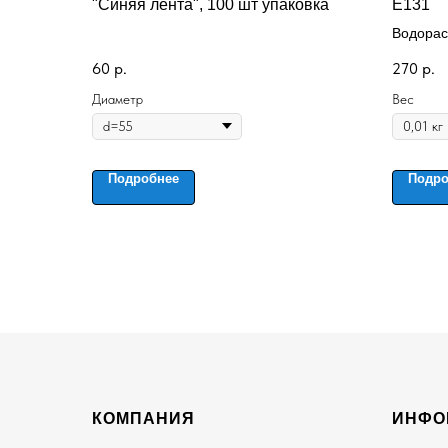
"Синяя лента", 100 шт упаковка
Е131
Водорас
синтети
60
р.
270
р.
Диаметр
Вес
Подробнее
Подро
КОМПАНИЯ
ИНФО