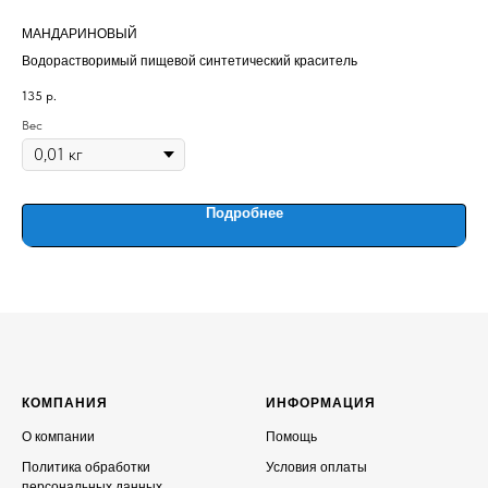
МАНДАРИНОВЫЙ
Кол
Водорастворимый пищевой синтетический краситель
135
р.
2 1
Out
Вес
Подробнее
КОМПАНИЯ
ИНФОРМАЦИЯ
О компании
Помощь
Политика обработки
Условия оплаты
персональных данных