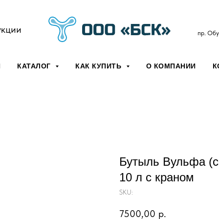
укции
пр. Обу
Я
КАТАЛОГ
КАК КУПИТЬ
О КОМПАНИИ
К
Бутыль Вульфа (с
10 л с краном
SKU:
7500,00
р.