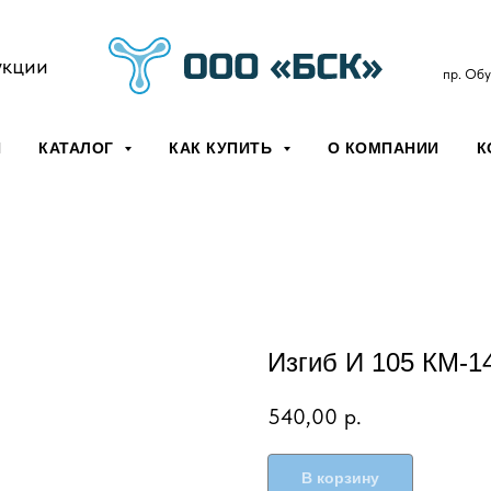
укции
пр. Обу
Я
КАТАЛОГ
КАК КУПИТЬ
О КОМПАНИИ
К
Изгиб И 105 КМ-14
540,00
р.
В корзину