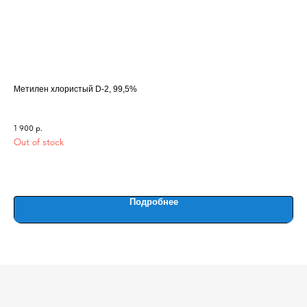
Метилен хлористый D-2, 99,5%
ОЛ
Вод
1 900
р.
120
Out of stock
Вес
Подробнее