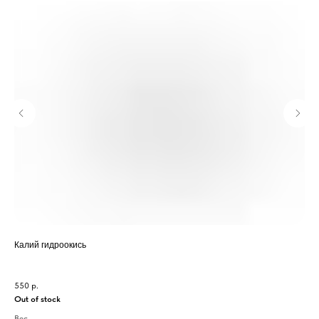
Калий гидроокись
Ста
550
р.
1 1
Out of stock
Вес