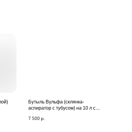
лой)
Бутыль Вульфа (склянка-
аспиратор с тубусом) на 10 л с
краном
7 500
р.