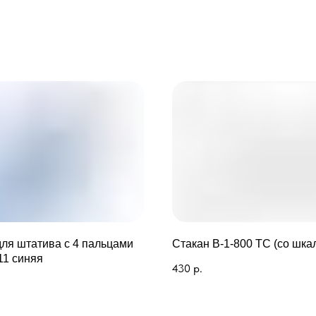
для штатива с 4 пальцами
Стакан В-1-800 ТС (со шка
11 синяя
430
р.