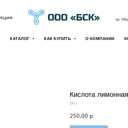
укции
пр. Обу
Я
КАТАЛОГ
КАК КУПИТЬ
О КОМПАНИИ
К
Кислота лимонна
SKU:
250,00
р.