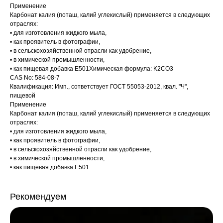
Применение
Карбонат калия (поташ, калий углекислый) применяется в следующих
отраслях:
• для изготовления жидкого мыла,
• как проявитель в фотографии,
• в сельскохозяйственной отрасли как удобрение,
• в химической промышленности,
• как пищевая добавка Е501Химическая формула: K2CO3
CAS No: 584-08-7
Квалификация: Имп., сответствует ГОСТ 55053-2012, квал. "Ч",
пищевой
Применение
Карбонат калия (поташ, калий углекислый) применяется в следующих
отраслях:
• для изготовления жидкого мыла,
• как проявитель в фотографии,
• в сельскохозяйственной отрасли как удобрение,
• в химической промышленности,
• как пищевая добавка Е501
Рекомендуем